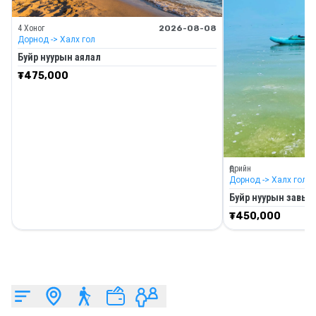
4 Хоног
2026-08-08
Дорнод
-> Халх гол
Буйр нуурын аялал
₮
475,000
Өдрийн
Дорнод
-> Халх гол
Буйр нуурын завьт
₮
450,000
Мэдээ мэдээлэл
Бүгдийг харах